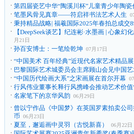
第四届瓷艺中华“陶溪川杯”儿童青少年陶瓷
笔墨风骨见真章——符启祥书法艺术人生
0
秉持精品战略| 福羲国际2025年春拍总成交89
【DeepSeek谈艺】纪连彬·水墨画 | 心象
月21日
孙百安博士：一笔绘乾坤
07月17日
“中国美术 百年经典”近现代名家艺术精品
巴黎国际艺术城委员会主席顾山会见中国艺
“中国历代绘画大系”之宋画展在首尔开幕
0
行风伟业董事长释行风携峰会推动艺术价值“
名家笔下的京华风韵
06月29日
曾以宁作品《中国梦》在英国罗素拍卖公司拍出
币
06月23日
夏至，邂逅画中灵羽（古悦新喜）
06月22日
国际艺术展赛2025亚洲青年新秀奖(春季赛