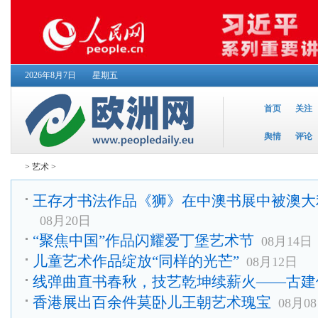
2026年8月7日
星期五
首页
关注
舆情
评论
>
艺术
>
王存才书法作品《狮》在中澳书展中被澳大
08月20日
“聚焦中国”作品闪耀爱丁堡艺术节
08月14日
儿童艺术作品绽放“同样的光芒”
08月12日
线弹曲直书春秋，技艺乾坤续薪火——古建
香港展出百余件莫卧儿王朝艺术瑰宝
08月0