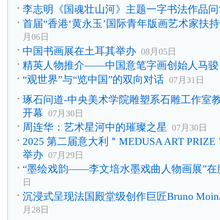
李志明《国魂壮山河》主题一字书法作品问
首届“香港‘黄永玉’国际青年版画艺术家扶
月06日
中国书画展在土耳其举办
08月05日
精英人物推介——中国意笔字画创始人马骏
“观世界”与“览中国”的双向对话
07月31日
琢石问道-中央美术学院雕塑系石雕工作室
开幕
07月30日
周连华：艺术星河中的璀璨之星
07月30日
2025 第二届意大利＂MEDUSA ART PRI
举办
07月29日
“墨绘戏韵——李文培水墨戏曲人物画展”在
日
沉浸式呈现法国殿堂级创作巨匠Bruno Moin
月28日