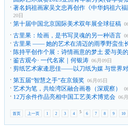
著名妈祖画家吴文忠再创作《中华妈祖六福
20日
第十届中国北京国际美术双年展全球征稿
0
古里果：绘画，是书写灵魂的另一种语言
0
古里果 —— 她的艺术在清迈的雨季野蛮生
陈持平创作个展：诗情画意的梦土 爱与美
鉴古观今· 一代名家｜何银涛
06月09日
剪纸艺术家逄思佳——以刀纸为媒 与世界
第五届“智慧之手”在京颁奖
06月05日
艺术为笔，共绘湾区融合画卷（深观察）
0
12万余件作品亮相中国工艺美术博览会
06
5
首页
上一页
1
2
3
4
6
7
8
9
10