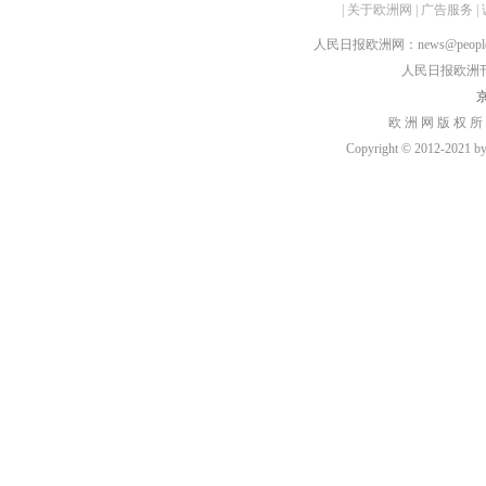
|
关于欧洲网
|
广告服务
|
人民日报欧洲网：news@peopledai
人民日报欧洲刊：rmr
京
欧 洲 网 版 权 所
Copyright © 2012-2021 by h