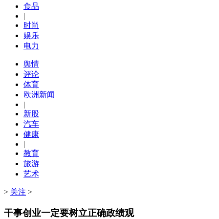
食品
|
时尚
娱乐
电力
舆情
评论
体育
欧洲新闻
|
新股
汽车
健康
|
教育
旅游
艺术
>
关注
>
干事创业一定要树立正确政绩观