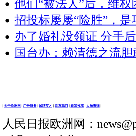
他们“被法人”后，维
招投标屡屡“险胜”，
办了婚礼没领证 分手
国台办：赖清德之流胆
|
关于欧洲网
|
广告服务
|
诚聘英才
|
联系我们
|
新闻投稿
|
人员查询
|
人民日报欧洲网：news@peop