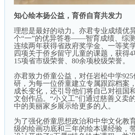
知心绘本扬公益，育侨自育共发力
理想是最好的动力。亦君专业成绩优
个“一”的优异答卷——智育成绩、综
连续两年获得省政府奖学金、一等奖
四项关于侨乡留守儿童的课题，获得4
15项省市级荣誉、80余项校级荣誉。
亦君致力侨童公益，对任岩松中学92
研，为每一位侨童建立专属跟踪档案
成长变化，还引导他们将自己对祖国
文创作品。“小义工”们通过慈善义卖
中的美丽家乡展示给更多的人。
为了强化侨童思想政治和中华文化教
级的绘画功底和三年的绘本课经验，