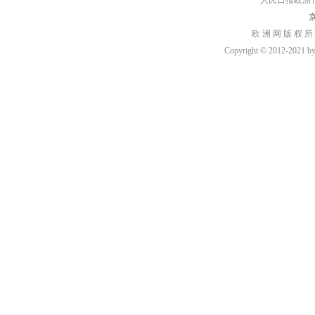
人民日报欧洲刊：rmr
京
欧 洲 网 版 权 所
Copyright © 2012-2021 by h