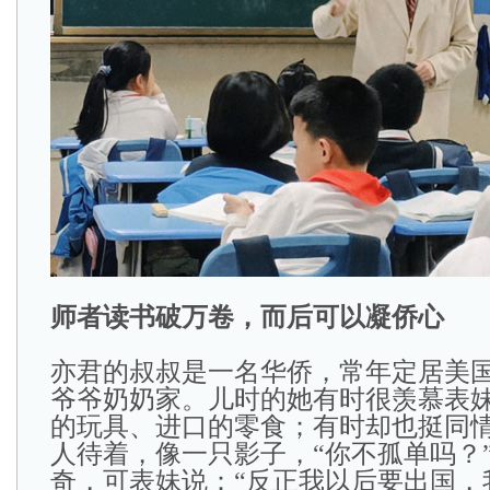
师者读书破万卷，而后可以凝侨心
亦君的叔叔是一名华侨，常年定居美
爷爷奶奶家。儿时的她有时很羡慕表
的玩具、进口的零食；有时却也挺同
人待着，像一只影子，“你不孤单吗？
奇，可表妹说：“反正我以后要出国，