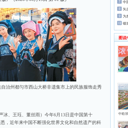
中
矢
为
锻
图说
自治州都匀市西山大桥非遗集市上的民族服饰走秀
中欧
冰、王珏、董丝雨）今年6月13日是中国第十
获悉，近年来中国不断强化世界文化和自然遗产的科