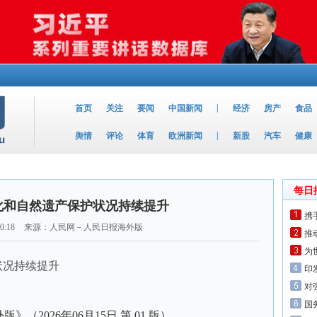
|
首页
关注
要闻
中国新闻
经济
房产
食品
|
舆情
评论
体育
欧洲新闻
新股
汽车
健康
每日
化和自然遗产保护状况持续提升
携
0:18
来源：人民网－人民日报海外版
推
为
状况持续提升
印
对
国
外版》（
2026年06月15日
第 01 版）