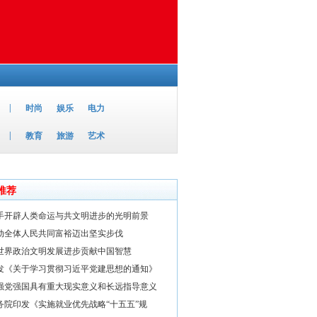
|
时尚
娱乐
电力
|
教育
旅游
艺术
推荐
手开辟人类命运与共文明进步的光明前景
动全体人民共同富裕迈出坚实步伐
世界政治文明发展进步贡献中国智慧
发《关于学习贯彻习近平党建思想的通知》
强党强国具有重大现实意义和长远指导意义
务院印发《实施就业优先战略“十五五”规