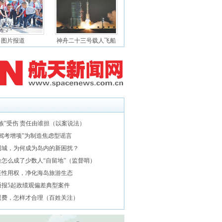
图片报道
神舟二十三号载人飞船
族”受伤 责任由谁担（以案说法）
“驾考增项”为制造焦虑型谣言
围城，为何成为岛内的新困扰？
台怎么成了少数人“自留地”（监督哨）
任性用权，净化海岛旅游生态
通报5起政绩观偏差典型案件
退费，怎样才合理（百姓关注）