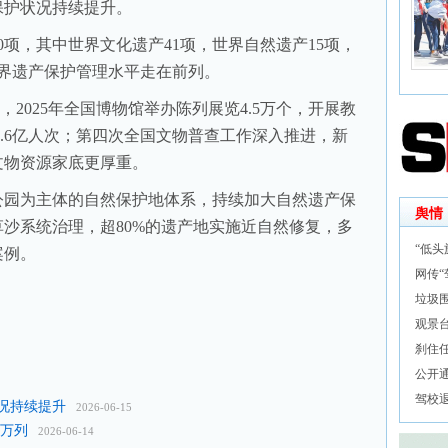
保护状况持续提升。
，其中世界文化遗产41项，世界自然遗产15项，
界遗产保护管理水平走在前列。
2025年全国博物馆举办陈列展览4.5万个，开展教
15.6亿人次；第四次全国文物普查工作深入推进，新
文物资源家底更厚重。
园为主体的自然保护地体系，持续加大自然遗产保
舆情
沙系统治理，超80%的遗产地实施近自然修复，多
“低头
案例。
网传
垃圾
观景
刹住
公开
驾校
况持续提升
2026-06-15
5万列
2026-06-14