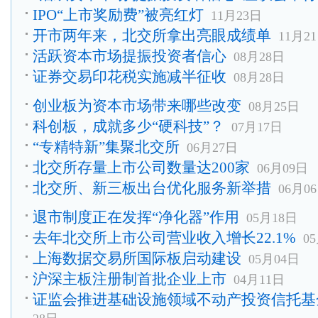
IPO“上市奖励费”被亮红灯
11月23日
开市两年来，北交所拿出亮眼成绩单
11月2
活跃资本市场提振投资者信心
08月28日
证券交易印花税实施减半征收
08月28日
创业板为资本市场带来哪些改变
08月25日
科创板，成就多少“硬科技”？
07月17日
“专精特新”集聚北交所
06月27日
北交所存量上市公司数量达200家
06月09日
北交所、新三板出台优化服务新举措
06月0
退市制度正在发挥“净化器”作用
05月18日
去年北交所上市公司营业收入增长22.1%
0
上海数据交易所国际板启动建设
05月04日
沪深主板注册制首批企业上市
04月11日
证监会推进基础设施领域不动产投资信托基