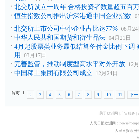
北交所设立一周年 合格投资者数量超五百
恒生指数公司推出沪深港通中国企业指数
0
北交所上市公司中小企业占比达77%
08月2
中华人民共和国期货和衍生品法
04月21日
4月起股票类业务最低结算备付金比例下调
用
03月17日
完善监管，推动制度型高水平对外开放
12
中国稀土集团有限公司成立
12月24日
1
首页
2
3
4
5
6
7
8
9
10
11
下一
|
关于欧洲网
|
广告服务
|
人民日报欧洲网：news@peopledai
人民日报欧洲刊：rmr
京