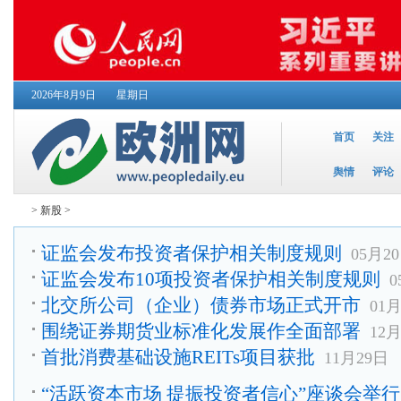
2026年8月9日
星期日
首页
关注
舆情
评论
>
新股
>
证监会发布投资者保护相关制度规则
05月2
证监会发布10项投资者保护相关制度规则
0
北交所公司（企业）债券市场正式开市
01
围绕证券期货业标准化发展作全面部署
12
首批消费基础设施REITs项目获批
11月29日
“活跃资本市场 提振投资者信心”座谈会举行