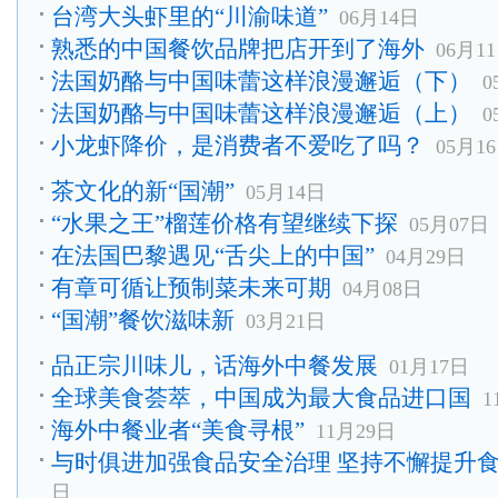
台湾大头虾里的“川渝味道”
06月14日
熟悉的中国餐饮品牌把店开到了海外
06月1
法国奶酪与中国味蕾这样浪漫邂逅（下）
0
法国奶酪与中国味蕾这样浪漫邂逅（上）
0
小龙虾降价，是消费者不爱吃了吗？
05月1
茶文化的新“国潮”
05月14日
“水果之王”榴莲价格有望继续下探
05月07日
在法国巴黎遇见“舌尖上的中国”
04月29日
有章可循让预制菜未来可期
04月08日
“国潮”餐饮滋味新
03月21日
品正宗川味儿，话海外中餐发展
01月17日
全球美食荟萃，中国成为最大食品进口国
1
海外中餐业者“美食寻根”
11月29日
与时俱进加强食品安全治理 坚持不懈提升
日