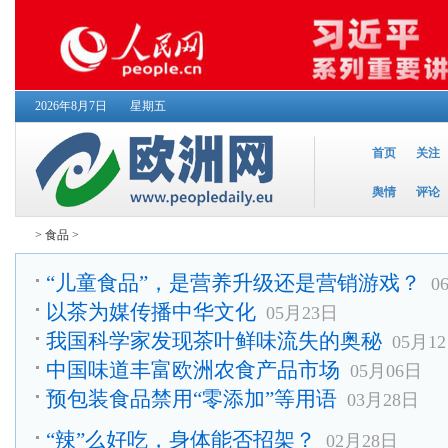
2026年8月7日
星期五
首页
关注
舆情
评论
>
食品
>
“儿童食品”，是营养升级还是营销游戏？
0
以茶为媒传播中华文化
05月23日
我国科学家发现茶叶鲜味流失的奥秘
05月1
中国味道丰富欧洲农食产品市场
05月06日
预包装食品禁用“零添加”等用语
03月28日
“辣”么好吃，身体能否招架？
02月28日