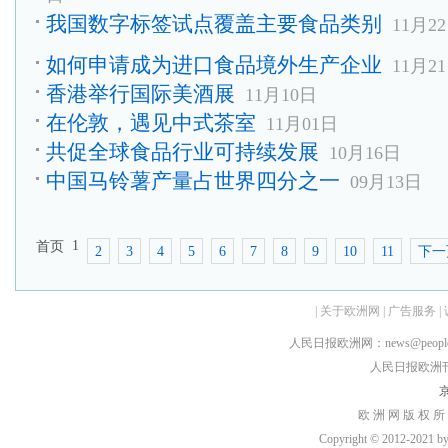
我国数字标签试点覆盖主要食品类别
11月2
如何申请成为进口食品境外生产企业
11月2
香港举行国际美酒展
11月10日
在伦敦，遇见中式茶室
11月01日
共促全球食品行业可持续发展
10月16日
中国马铃薯产量占世界四分之一
09月13日
1
首页
2
3
4
5
6
7
8
9
10
11
下一
|
关于欧洲网
|
广告服务
|
人民日报欧洲网：news@peopledai
人民日报欧洲刊：rmr
京
欧 洲 网 版 权 所
Copyright © 2012-2021 by h