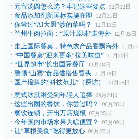
元宵汤圆怎么选？牢记这些要点
02月12日
食品添加剂新国标实施在即
12月31日
你尝过“AI大厨”炒的菜吗？
12月13日
兰州牛肉拉面：“原汁原味”走海外
12月05日
走上国际餐桌，特色农产品香飘海外
11月2
“中国餐桌”迎来更多“拉美味道”
11月20日
“世界超市”长出国际餐厅
11月18日
警惕“山寨”食品借搭售冒头
11月18日
国产榴莲的“科技范儿”（探访）
10月29日
意式冰淇淋受到年轻人追捧
09月04日
这些出圈的餐饮，你尝过吗？
08月28日
餐饮连锁，开出万店规模
07月25日
今年国内市场水果为啥便宜？
07月09日
让“草根美食”吃得更放心
06月27日