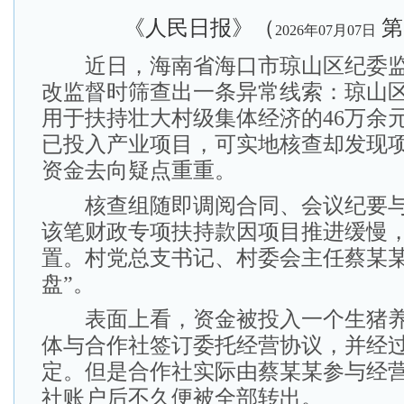
《人民日报》（
第
2026年07月07日
近日，海南省海口市琼山区纪委监
改监督时筛查出一条异常线索：琼山
用于扶持壮大村级集体经济的46万余
已投入产业项目，可实地核查却发现
资金去向疑点重重。
核查组随即调阅合同、会议纪要与
该笔财政专项扶持款因项目推进缓慢
置。村党总支书记、村委会主任蔡某某
盘”。
表面上看，资金被投入一个生猪养
体与合作社签订委托经营协议，并经
定。但是合作社实际由蔡某某参与经
社账户后不久便被全部转出。