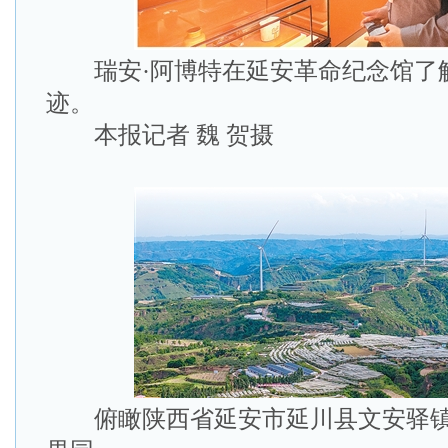
瑞安·阿博特在延安革命纪念馆了
迹。
本报记者 魏 贺摄
俯瞰陕西省延安市延川县文安驿镇