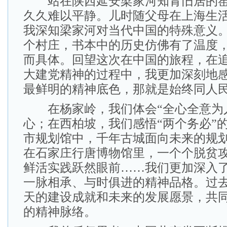
站在陕西延安梁家河知青旧居的窑
久久难以平静。儿时随父母在上海生活
我深知梁家河对当代中国的特殊意义
个村庄，书本中的历史仿佛有了温度
而具体。回望这次在中国的旅程，在
大建党精神的过程中，我更加深刻地
最鲜明的精神底色，那就是始终同人
在杨家岭，我们体会“全心全意为人
心；在西柏坡，我们感悟“两个务必”
市规划馆中，千年古城面向未来的规
在石家庄行唐博物馆里，一个个脱贫
鲜活实践跃然眼前……我们更加深入
一脉相承、与时俱进的精神品格。过
天的建设成就和未来的发展愿景，共
的精神脉络。