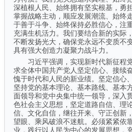
深植根人民、始终拥有坚实根基，勇
掌握战略主动，顺应发展潮流、始终
于善于斗争、始终保持必胜信心，注
充满生机活力。我们要结合新的实际
不断发扬光大，确保党永远不变质不
具有强大创造力凝聚力战斗力。
习近平强调，实现新时代新征程党
求全体中国共产党人坚定信心、接续
愧于时代和人民的新业绩。坚定信心
坚持党的基本理论、基本路线、基本
面领导和党中央集中统一领导，深入
色社会主义思想，坚定道路自信、理
信、文化自信，继往开来、守正创新
望眼、乘风破浪不迷航。必须紧紧依
业，践行以人民为中心的发展思想，