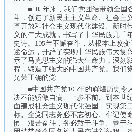
■105年来，我们党团结带领全国
斗，创造了新民主主义革命、社会主
革开放和社会主义现代化建设、新时
义的伟大成就，书写了中华民族几千
史诗。105年不懈奋斗，从根本上改
途命运，开辟了实现中华民族伟大复
示了马克思主义的强大生命力，深刻
程，锻造了强大的中国共产党。我们
光荣正确的党
■中国共产党105年的辉煌历史令
决不能骄傲自满、止步不前。到本世
面建成社会主义现代化强国、实现第
标。全党同志务必不忘初心、牢记使
慎、艰苦奋斗，务必敢于斗争、善于
团结带领全国各族人民奋进新征程、