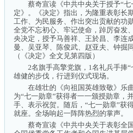
蔡奇宣读《中共中央关于授予“七一
定》。《决定》指出，为隆重表彰长
工作、为民服务、作出突出贡献的功
全党不忘初心、牢记使命，踔厉奋发
央决定，授予马善祥、王於昌、李连成
曼、吴亚琴、陈俊武、赵亚夫、钟掘同
（《决定》全文见第四版）
2名旗手高擎党旗，1名礼兵手捧“
雄健的步伐，行进到仪式现场。
在雄壮的《向祖国英雄致敬》乐曲
为“七一勋章”获得者一一颁授勋章，
手、表示祝贺。随后，“七一勋章”获
就座。全场响起一阵阵热烈的掌声。
蔡奇宣读《中共中央关于表彰全国