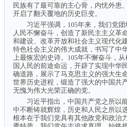
民族有了最可靠的主心骨，内忧外患
开启了翻天覆地的历史巨变。
习近平强调，105年来，我们党团
人民不懈奋斗，创造了新民主主义革
和建设、改革开放和社会主义现代化
特色社会主义的伟大成就，书写了中
上最恢宏的史诗。105年不懈奋斗，
国人民的前途命运，开辟了实现中华
确道路，展示了马克思主义的强大生
世界历史进程，锻造了强大的中国共
无愧为伟大光荣正确的党。
习近平指出，中国共产党之所以能够
中不断铸就辉煌，历史和人民之所以
根本在于我们党具有其他政党和政治
秀特质。我们党矢志追求真理、始终