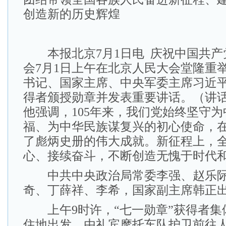
创造新的历史辉煌
本报北京7月1日电 庆祝中国共产党
会7月1日上午在北京人民大会堂隆重
书记、国家主席、中央军委主席习近平
得者颁授勋章并发表重要讲话。（讲
他强调，105年来，我们党始终坚守
福、为中华民族谋复兴的初心使命，
了彪炳史册的伟大成就。新征程上，
心、接续奋斗，不断创造无愧于时代
中共中央政治局常委李强、赵乐际
奇、丁薛祥、李希，国家副主席韩正
上午9时许，“七一勋章”获得者集
住地出发，由礼宾摩托车队护卫前往