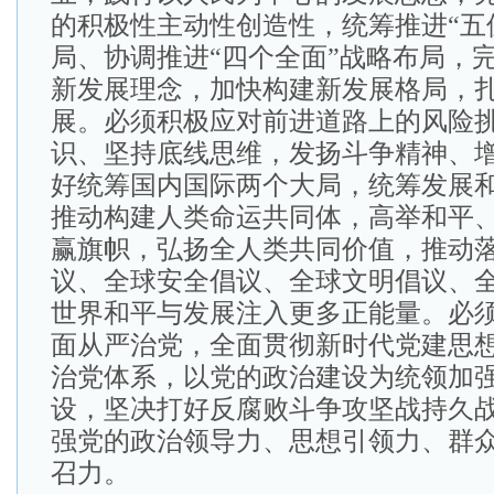
的积极性主动性创造性，统筹推进“五
局、协调推进“四个全面”战略布局，
新发展理念，加快构建新发展格局，
展。必须积极应对前进道路上的风险
识、坚持底线思维，发扬斗争精神、
好统筹国内国际两个大局，统筹发展
推动构建人类命运共同体，高举和平
赢旗帜，弘扬全人类共同价值，推动
议、全球安全倡议、全球文明倡议、
世界和平与发展注入更多正能量。必
面从严治党，全面贯彻新时代党建思
治党体系，以党的政治建设为统领加
设，坚决打好反腐败斗争攻坚战持久
强党的政治领导力、思想引领力、群
召力。