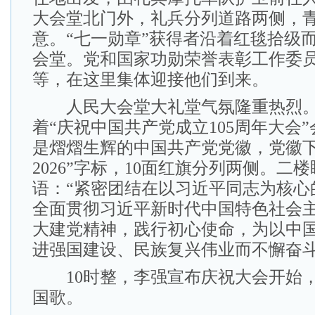
大会堂北门外，礼兵分列道路两侧，
意。“七一勋章”获得者沿着红毯拾级
会堂。党和国家功勋荣誉表彰工作委
等，在这里集体迎接他们到来。
人民大会堂大礼堂气氛隆重热烈。
着“庆祝中国共产党成立105周年大会
是熠熠生辉的中国共产党党徽，党徽下方
2026”字标，10面红旗分列两侧。二
语：“紧密团结在以习近平同志为核心
全面贯彻习近平新时代中国特色社会
大建党精神，践行初心使命，为以中
进强国建设、民族复兴伟业而不懈奋斗
10时整，李强宣布庆祝大会开始，
国歌。