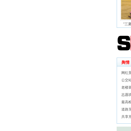
“三
舆情
网红
公交
老楼
志愿
最高
道路
共享