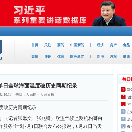
|
首页
关注
要闻
中国新闻
经济
房产
食品
|
舆情
评论
体育
欧洲新闻
新股
汽车
健康
每日
单日全球海面温度破历史同期纪录
深
02 10:17
来源：人民网－人民日报
“
“
度破历史同期纪录
在
 （记者张馨文、张兆卿）欧盟气候监测机构哥白
以
服务”计划7月1日联合发布公报说，6月21日当天
勇