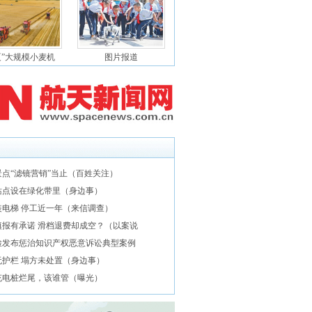
夏”大规模小麦机
图片报道
景点“滤镜营销”当止（百姓关注）
站点设在绿化带里（身边事）
装电梯 停工近一年（来信调查）
填报有承诺 滑档退费却成空？（以案说
检发布惩治知识产权恶意诉讼典型案例
无护栏 塌方未处置（身边事）
充电桩烂尾，该谁管（曝光）