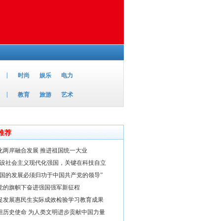
|
时尚
娱乐
电力
|
教育
旅游
艺术
推荐
化两岸融合发展 推进祖国统一大业
建设社会主义现代化强国，关键在科技自立
中国的发展必须归功于中国共产党的领导”
党的旗帜下奋进强国强军新征程
促发展惠民生实际成效检验学习教育成果
担历史使命 为人类文明进步贡献中国力量