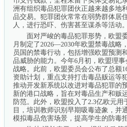
币支付钱款，全程未留下实体交易记
洲有组织毒品犯罪团伙正越来越多地
品交易。犯罪团伙常常在弱势群体居
人，进行恐吓、伤害甚至谋杀等活动
面对严峻的毒品犯罪形势，欧盟委员会
月制定了2026—2030年欧盟禁毒战
员国的禁毒行动，包括增强欧盟预测
品威胁的能力。今年6月初，欧盟理事
战略。此前，欧盟委员会公布了总额16
资助计划，重点支持打击毒品贩运等
推动开发新系统以改进对毒品犯罪的
新的港口战略，旨在对毒品生产和贩
防范。此外，欧盟投入了2.3亿欧元用
目，培训教师识别早期吸毒迹象，并
模拟毒品危害场景，提高学生的防毒