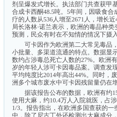
剂呈爆发式增长。执法部门共查获甲基苯
合成卡西酮48.5吨。5年间，因吸食
疗的人数从536人增至2671人，增长
局长洛林·诺兰表示，欧洲的毒品种类
预测，民众有时在不知情的情况下摄
可卡因作为欧洲第二大常见毒品，
小批量、多渠道流通的特点。数据显
数约占涉毒总死亡人数的27%。欧洲有约2
岁的年轻人涉可卡因毒品案。调查发
平均纯度比2014年高出44%。同时
洲多个城市废水中可卡因残留量仍在
据该报告公布的数据，欧洲有约15
使用大麻，约10.4万人入院就医，占
1/3。报告指出，在欧洲多国查获的一
中，除了尼古丁外还检测出大麻成分