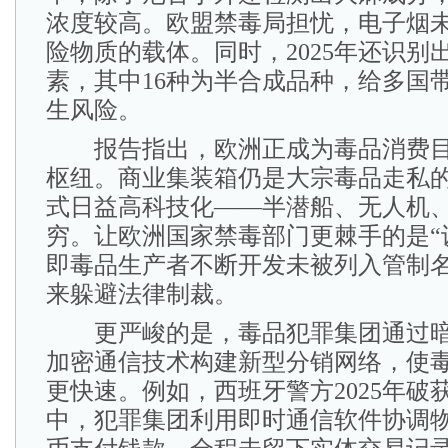
浓度较高。欧盟禁毒局担忧，电子烟
险物质的载体。同时，2025年还识别
素，其中16种为半合成品种，给多国
生风险。
报告指出，欧洲正成为毒品消费目
枢纽。商业集装箱仍是大宗毒品走私
式日益高科技化——半潜船、无人机
穷。让欧洲国家禁毒部门更棘手的是“
即毒品生产者不断开发未被列入管制
来躲避法律制裁。
更严峻的是，毒品犯罪集团通过暗
加密通信技术构建新型分销网络，使
更快速。例如，西班牙警方2025年破
中，犯罪集团利用即时通信软件协调