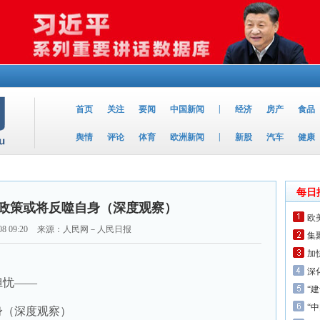
|
首页
关注
要闻
中国新闻
经济
房产
食品
|
舆情
评论
体育
欧洲新闻
新股
汽车
健康
每日
政策或将反噬自身（深度观察）
欧
08 09:20
来源：人民网－人民日报
集
加
深
担忧——
“
“
身（深度观察）