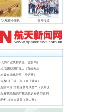
夏”大规模小麦机
图片报道
而飞的产业扶持资金（监督哨）
景点“滤镜营销”当止（百姓关注）
站点设在绿化带里（身边事）
装电梯 停工近一年（来信调查）
填报有承诺 滑档退费却成空？（以案说
检发布惩治知识产权恶意诉讼典型案例
无护栏 塌方未处置（身边事）