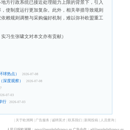
多地方行政系统已接近处理能力上限的背景下，引入
率，使制度运行更加复杂。此外，相关举措导致规则
仅依赖规则调整与采购偏好机制，难以弥补欧盟重工
实习生张啸文对本文亦有贡献）
环球热点）
2026-07-08
（深度观察）
2026-07-08
07
026-07-03
举行
2026-07-03
|
关于欧洲网
|
广告服务
|
诚聘英才
|
联系我们
|
新闻投稿
|
人员查询
|
人民日报欧洲网：news@peopledailynews.eu 广告合作：ad@peopledailynews.eu