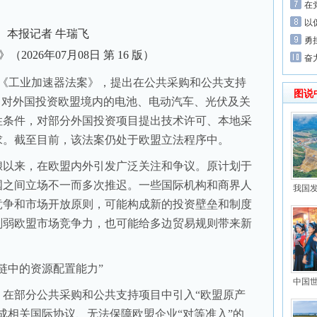
在
以
本报记者 牛瑞飞
勇
》（
2026年07月08日
第 16 版）
奋
工业加速器法案》，提出在公共采购和公共支持
图说
，对外国投资欧盟境内的电池、电动汽车、光伏及关
性条件，对部分外国投资项目提出技术许可、本地采
求。截至目前，该法案仍处于欧盟立法程序中。
以来，在欧盟内外引发广泛关注和争议。原计划于
国之间立场不一而多次推迟。一些国际机构和商界人
我国
竞争和市场开放原则，可能构成新的投资壁垒和制度
削弱欧盟市场竞争力，也可能给多边贸易规则带来新
中的资源配置能力”
中国
部分公共采购和公共支持项目中引入“欧盟原产
成相关国际协议、无法保障欧盟企业“对等准入”的