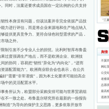
外。同时，法案还要求成员国在一定比例的公共支持
。
“三
韧性本身没有问题，但该法案并非完全依据产品技
争能力进行评估，而是将企业来源地和生产地点纳入
能够提供更具竞争力、更符合绿色转型需求的产品，
在市场之外。
限制引发不少专业人士的担忧。比利时智库布鲁盖
舆情
如果过度强调生产地点，而不是欧洲企业、欧洲技
不翼
间的协同，容易把“韧性”异化为“内向化”，“进而
网红
的资源配置能力”。欧洲商业联合会也表示，在公共
公交
偏好”需要“非常谨慎”，因为本土化要求可能抬高企
老楼
市场中的灵活配置水平。
志愿
最高
事务所认为，欧盟部分采购安排可能与世界贸易组
道路
存在不一致之处。布鲁盖尔研究所在最新的一份报告
洲制造”为导向的保护主义思路，更多依靠开放市