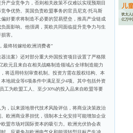
提升产业竞争力，否则相关政策不仅难以实现预期目
竞争优势。英国负责欧盟事务的官员尼克·托马斯
土偏好要求将制造不必要的贸易壁垒，推高产业链成
成负面影响。他强调，英欧共同面临提升竞争力与生
济损害。
最终转嫁给欧洲消费者”
器法案》还对部分重大外国投资项目设置了严格限
1亿欧元且来自在相关战略制造领域占全球制造能力
资，将适用特别审查机制。投资方需在股权结构、本
本地就业等6项条件中满足至少4项。其中包括外资
的员工为欧盟工人、至少30%的投入品来自欧盟等要
为，以来源地替代技术风险评估，将商业决策政治
则。欧洲商业界担忧，强制本土化安排可能增加企业
少欧盟市场对国际资本的吸引力。欧洲光伏协会表
同时，应避免与欧洲电气化和能源转型目标产生冲