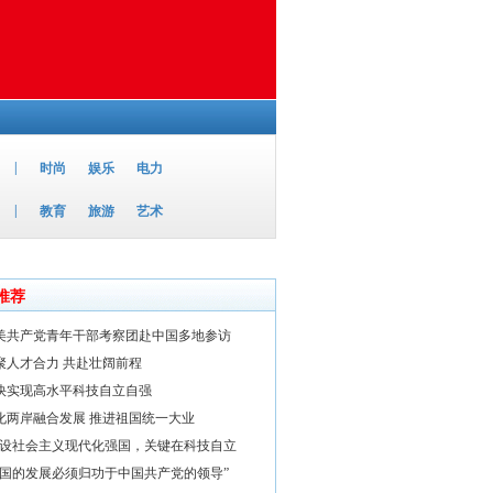
|
时尚
娱乐
电力
|
教育
旅游
艺术
推荐
美共产党青年干部考察团赴中国多地参访
聚人才合力 共赴壮阔前程
快实现高水平科技自立自强
化两岸融合发展 推进祖国统一大业
建设社会主义现代化强国，关键在科技自立
中国的发展必须归功于中国共产党的领导”